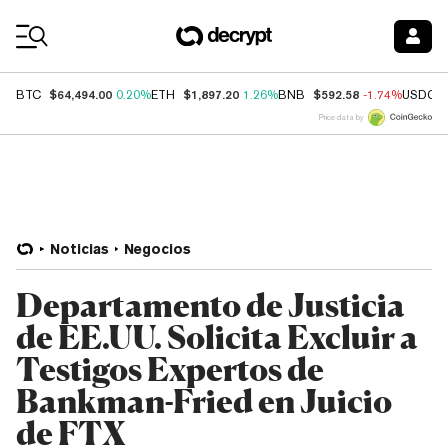
Coin Prices
$64,494.00
$1,897.20
$592.58
BTC
0.20%
ETH
1.26%
BNB
-1.74%
USDC
Price data by
Noticias
Negocios
Departamento de Justicia
de EE.UU. Solicita Excluir a
Testigos Expertos de
Bankman-Fried en Juicio
de FTX