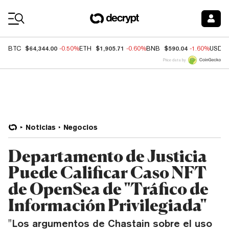
Coin Prices
$64,344.00
$1,905.71
$590.04
BTC
-0.50%
ETH
-0.60%
BNB
-1.60%
USDC
Price data by
Noticias
Negocios
Departamento de Justicia
Puede Calificar Caso NFT
de OpenSea de "Tráfico de
Información Privilegiada"
"Los argumentos de Chastain sobre el uso