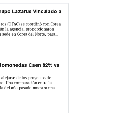
rupo Lazarus Vinculado a
eros (OFAC) se coordinó con Corea
gún la agencia, proporcionaron
 sede en Corea del Norte, para
iaria. La OFAC afirmó en su
on financiación ilícita y
llo por parte del régimen
ión m...
riptomonedas Caen 82% vs
a alejarse de los proyectos de
o. Una comparación entre la
y la del año pasado muestra una
rimeros tres meses de 2022 a $1.7
n un informe de Crunchbase. Sin
 y la financiación del sector