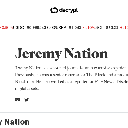
-0.80%
USDC
$0.999443
0.00%
XRP
$1.043
-1.10%
SOL
$73.23
-0.
Jeremy Nation
Jeremy Nation is a seasoned journalist with extensive experien
Previously, he was a senior reporter for The Block and a produc
Block.one. He also worked as a reporter for ETHNews. Discl
digital assets.
y Nation