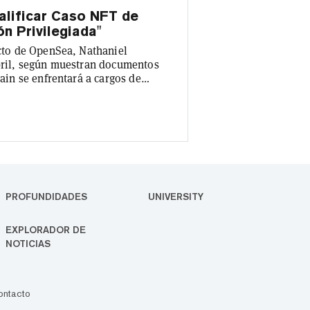
alificar Caso NFT de
n Privilegiada"
ucto de OpenSea, Nathaniel
abril, según muestran documentos
tain se enfrentará a cargos de
memorándum presentado ayer, el
 solicitudes presentadas por ambas
astain sobre el uso del término
PROFUNDIDADES
UNIVERSITY
EXPLORADOR DE
NOTICIAS
ontacto