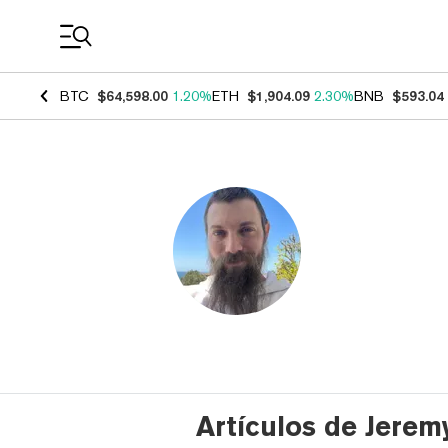
Coin Prices
BTC
$64,598.00
1.20%
ETH
$1,904.09
2.30%
BNB
$593.04
Artículos de Jerem