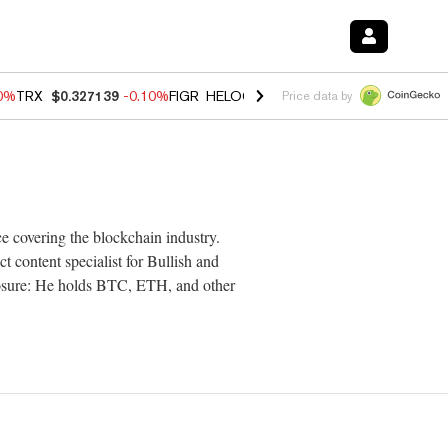
10%
TRX
$0.327139
-0.10%
FIGR_HELOC
$1.02
1.70%
HYPE
$55.61
-
Price data by
ce covering the blockchain industry.
t content specialist for Bullish and
osure: He holds BTC, ETH, and other