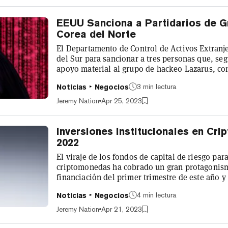
EEUU Sanciona a Partidarios de G
Corea del Norte
El Departamento de Control de Activos Extranj
del Sur para sancionar a tres personas que, se
apoyo material al grupo de hackeo Lazarus, con
convertir criptomoneda robada en moneda fiduc
3 min lectura
Noticias
Negocios
informe que el grupo Lazarus está relacionado c
actividades cibernéticas que apoyan el desarro
Jeremy Nation
Apr 25, 2023
norcoreano de programas de armas de destrucc
Inversiones Institucionales en C
2022
El viraje de los fondos de capital de riesgo par
criptomonedas ha cobrado un gran protagonism
financiación del primer trimestre de este año 
disminución de $9.1 mil millones durante los p
4 min lectura
Noticias
Negocios
mil millones en 2023, una caída del 82%, segú
embargo, aunque la baja en el flujo de acuerdos
Jeremy Nation
Apr 21, 2023
recuerdan o están por debajo de los n...