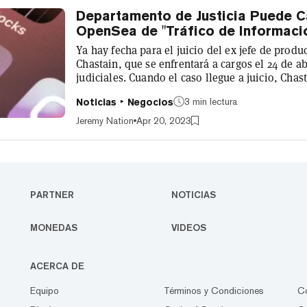
Departamento de Justicia Puede C
OpenSea de "Tráfico de Informació
Ya hay fecha para el juicio del ex jefe de prod
Chastain, que se enfrentará a cargos el 24 de 
judiciales. Cuando el caso llegue a juicio, Chas
fraude electrónico y lavado de dinero. En un 
3 min lectura
Noticias
Negocios
juez de distrito Jesse M. Furman denegó varias
partes en el caso y dijo: "Los argumentos de Ch
Jeremy Nation
Apr 20, 2023
"operación con información privi...
PARTNER
NOTICIAS
MONEDAS
VIDEOS
ACERCA DE
Equipo
Términos y Condiciones
C