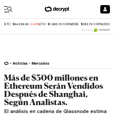
Coin Prices
$64,239.00
$1,895.70
$592.79
BTC
-0.40%
ETH
0.00%
BNB
0.00%
USDC
Price data by
Noticias
Mercados
Más de $300 millones en
Ethereum Serán Vendidos
Después de Shanghai,
Según Analistas.
El análisis en cadena de Glassnode estima