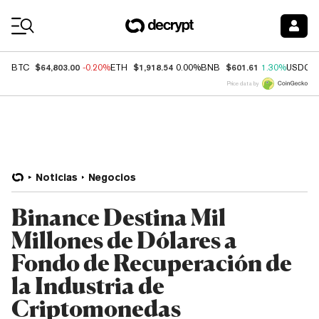
Coin Prices
$64,803.00
$1,918.54
$601.61
BTC
-0.20%
ETH
0.00%
BNB
1.30%
USDC
Price data by
Noticias
Negocios
Binance Destina Mil
Millones de Dólares a
Fondo de Recuperación de
la Industria de
Criptomonedas