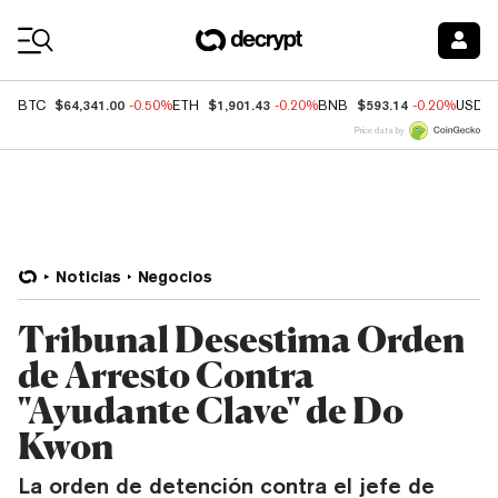
Coin Prices
$64,341.00
$1,901.43
$593.14
BTC
-0.50%
ETH
-0.20%
BNB
-0.20%
USDC
Price data by
Noticias
Negocios
Tribunal Desestima Orden
de Arresto Contra
"Ayudante Clave" de Do
Kwon
La orden de detención contra el jefe de