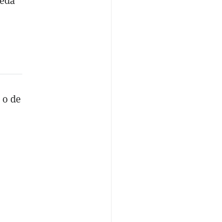
neda
 o de