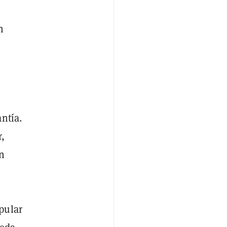
n
ntía.
,
n
pular