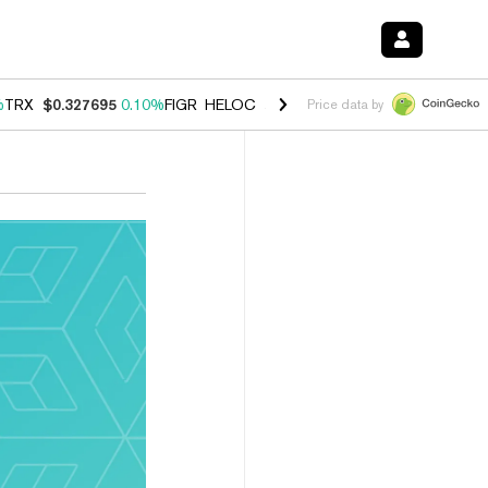
%
TRX
$0.327695
0.10%
FIGR_HELOC
$1.03
2.30%
HYPE
$54.01
-3.6
Price data by