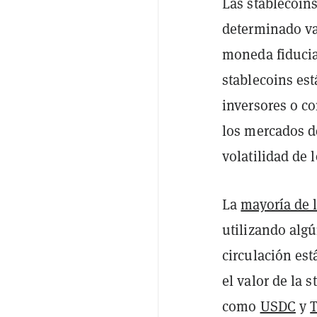
Las stablecoin
determinado va
moneda fiducia
stablecoins est
inversores o c
los mercados d
volatilidad de 
La
mayoría de l
utilizando alg
circulación est
el valor de la 
como
USDC
y
T