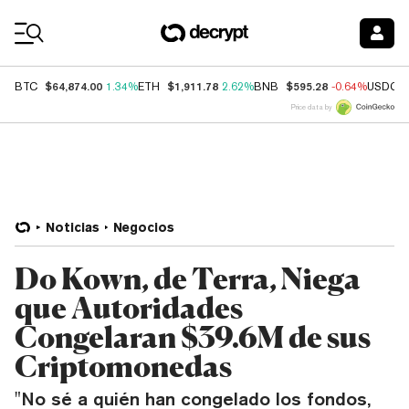
Coin Prices
$64,874.00
$1,911.78
$595.28
BTC
1.34%
ETH
2.62%
BNB
-0.64%
USDC
Price data by
Noticias
Negocios
Do Kown, de Terra, Niega
que Autoridades
Congelaran $39.6M de sus
Criptomonedas
"No sé a quién han congelado los fondos,