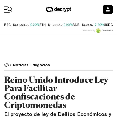
Coin Prices
$65,064.00
$1,921.49
$605.07
$
BTC
0.20%
ETH
0.20%
BNB
2.20%
USDC
Price data by
Noticias
Negocios
Reino Unido Introduce Ley
Para Facilitar
Confiscaciones de
Criptomonedas
El proyecto de ley de Delitos Económicos y