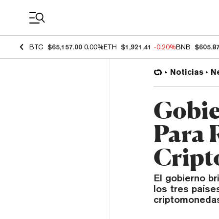
Coin Prices
BTC
$65,157.00
0.00%
ETH
$1,921.41
-0.20%
BNB
$605.8
Noticias
N
Gobie
Para 
Cript
El gobierno b
los tres paíse
criptomonedas