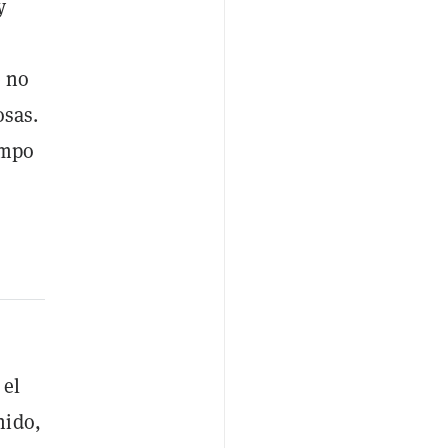
y
e no
osas.
empo
 el
nido,