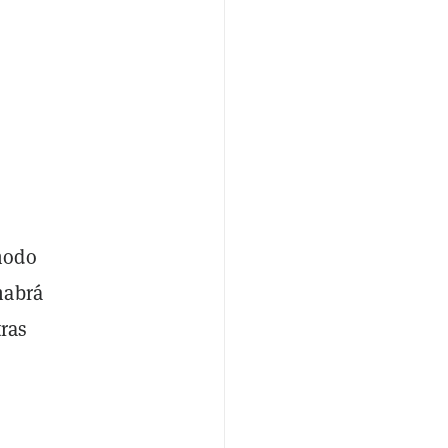
modo
habrá
ras