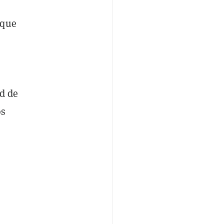
 que
ad de
os