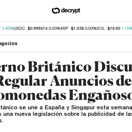
7
1.40%
USDC
$0.999574
0.00%
XRP
$1.038
0.00%
SOL
$76.60
1.10
egocios
rno Británico Discu
Regular Anuncios de
omonedas Engaños
ritánico se une a España y Singapur esta semana
s una nueva legislación sobre la publicidad de la
.