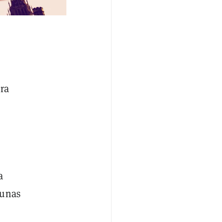
ra
a
gunas