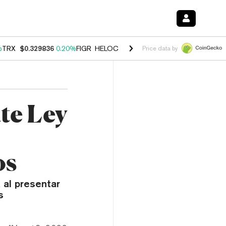
%
TRX
$0.329836
0.20%
FIGR_HELOC
$1.001
-2.70%
HYPE
$54.50
-0
Price data by
te Ley
os
 al presentar
s