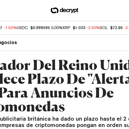
77
-1.60%
USDC
$0.999595
0.00%
XRP
$1.033
-2.90%
SOL
$72.85
-2
egocios
ador Del Reino Uni
lece Plazo De "Alert
 Para Anuncios De
tomonedas
ublicitaria británica ha dado un plazo hasta el 
empresas de criptomonedas pongan en orden su