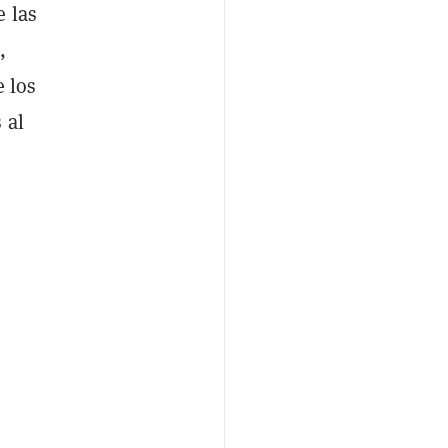
e las
,
e los
 al