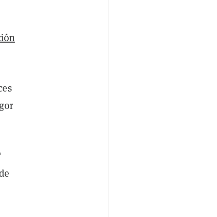
ción
ces
gor
"
 de