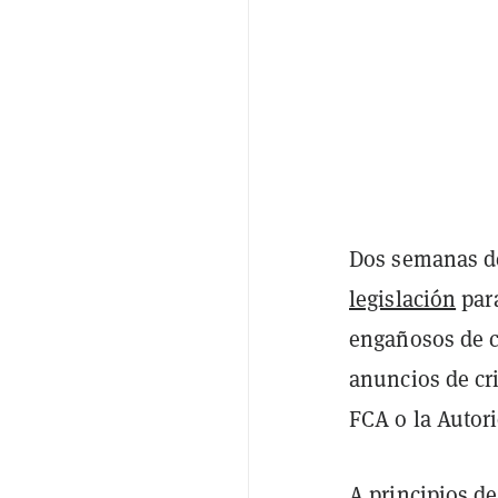
Dos semanas de
legislación
para
engañosos de c
anuncios de cr
FCA o la Autor
A principios d