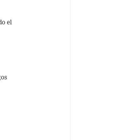
do el
e
gos