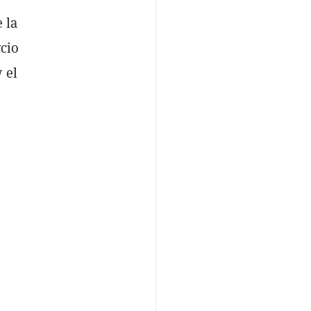
 la
rcio
 el