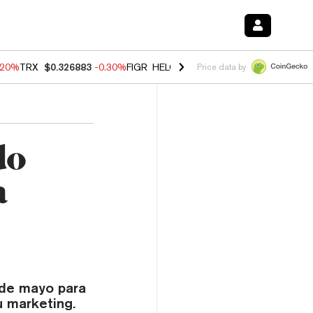
.20%
TRX
$0.326883
-0.30%
FIGR_HELOC
$1.02
-1.50%
HYPE
$56.02
Price data by
do
a
2 de mayo para
 marketing.