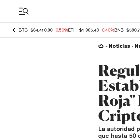
Coin Prices
BTC
$64,410.00
-0.50%
ETH
$1,905.43
-0.40%
BNB
$590.
Noticias
N
Regul
Estab
Roja"
Crip
La autoridad p
que hasta 50 