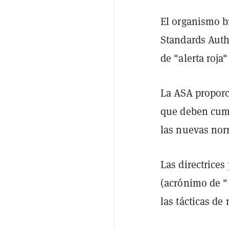
El organismo br
Standards Auth
de "alerta roj
La ASA proporc
que deben cump
las nuevas nor
Las directrice
(acrónimo de " 
las tácticas de