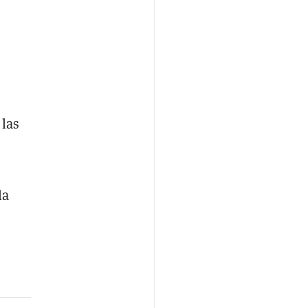
 las
la