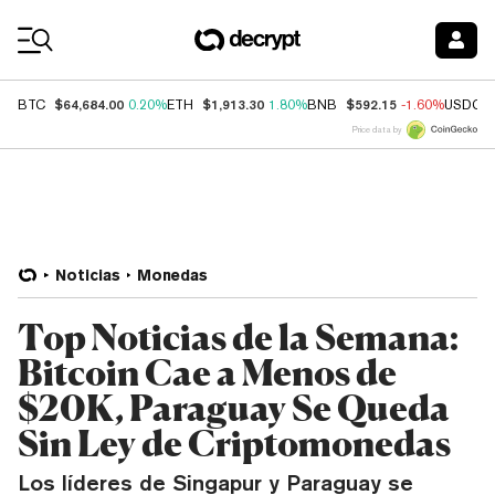
Coin Prices
$64,684.00
$1,913.30
$592.15
BTC
0.20%
ETH
1.80%
BNB
-1.60%
USDC
Price data by
Noticias
Monedas
Top Noticias de la Semana:
Bitcoin Cae a Menos de
$20K, Paraguay Se Queda
Sin Ley de Criptomonedas
Los líderes de Singapur y Paraguay se