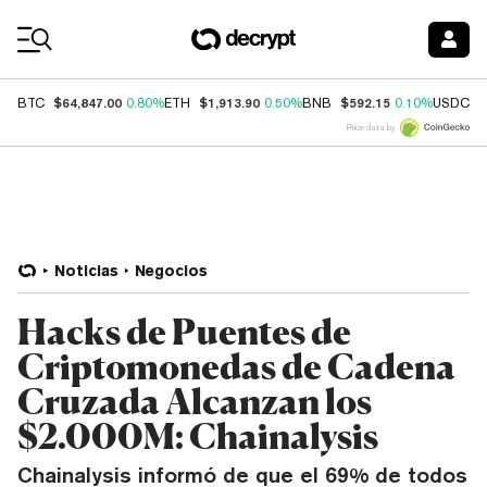
Coin Prices
$64,847.00
$1,913.90
$592.15
$
BTC
0.80%
ETH
0.50%
BNB
0.10%
USDC
Price data by
Noticias
Negocios
Hacks de Puentes de
Criptomonedas de Cadena
Cruzada Alcanzan los
$2.000M: Chainalysis
Chainalysis informó de que el 69% de todos