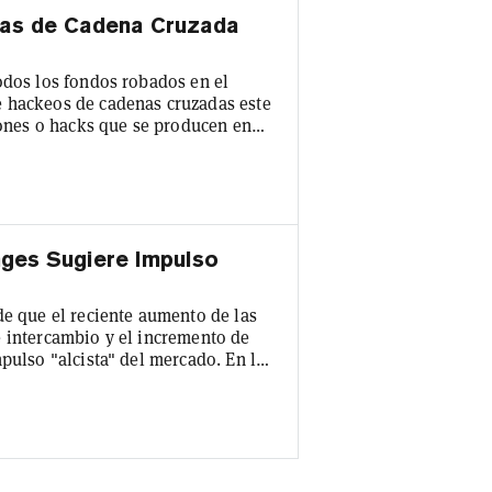
das de Cadena Cruzada
odos los fondos robados en el
 hackeos de cadenas cruzadas este
iones o hacks que se producen en
iferentes blockchains. En un
bos en los puentes han ascendido a
 lo que supone una "amenaza
ges Sugiere Impulso
de que el reciente aumento de las
e intercambio y el incremento de
pulso "alcista" del mercado. En la
rencies and Digital Assets, el
ue se desvanece" se ha convertido
o también puede verse en una