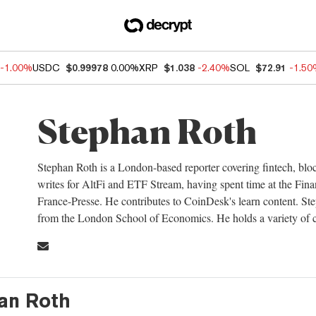
-1.00%
USDC
$0.99978
0.00%
XRP
$1.038
-2.40%
SOL
$72.91
-1.5
Stephan Roth
Stephan Roth is a London-based reporter covering fintech, blo
writes for AltFi and ETF Stream, having spent time at the 
France-Presse. He contributes to CoinDesk's learn content. S
from the London School of Economics. He holds a variety of c
han Roth