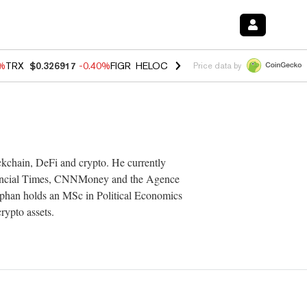
0%
TRX
$0.326917
-0.40%
FIGR_HELOC
$1.018
-0.70%
HYPE
$55.99
-
Price data by
ckchain, DeFi and crypto. He currently
Financial Times, CNNMoney and the Agence
tephan holds an MSc in Political Economics
rypto assets.