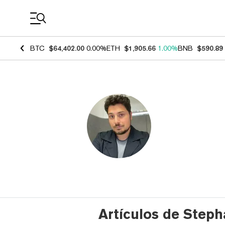
Coin Prices
BTC
$64,402.00
0.00%
ETH
$1,905.66
1.00%
BNB
$590.89
Artículos de Step