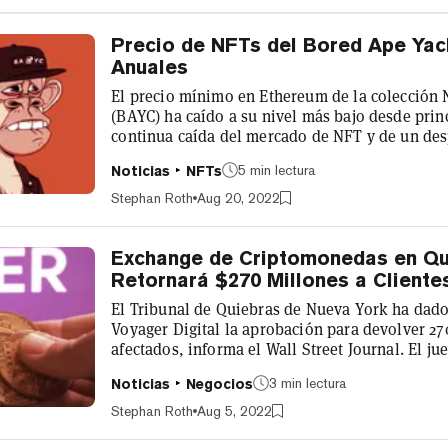
Precio de NFTs del Bored Ape Yac
Anuales
El precio mínimo en Ethereum de la colección 
(BAYC) ha caído a su nivel más bajo desde prin
continua caída del mercado de NFT y de un de
criptomonedas. A 65,68 ETH, el precio mínimo 
5 min lectura
Noticias
NFTs
Club ha caído a niveles no vistos desde el 2 de
CoinGecko, ha estado en una tendencia a la b
Stephan Roth
Aug 20, 2022
histórico de 153,7 ETH el 1 de mayo. B...
Exchange de Criptomonedas en Qui
Retornará $270 Millones a Cliente
El Tribunal de Quiebras de Nueva York ha dad
Voyager Digital la aprobación para devolver 270
afectados, informa el Wall Street Journal. El ju
visto bueno a Voyager para que devuelva los fo
3 min lectura
Noticias
Negocios
encuentran en una cuenta de custodia en el b
(MCB). La empresa de criptomonedas con sede 
Stephan Roth
Aug 5, 2022
bancarrota en julio, cuando los precios d...