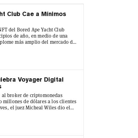
ht Club Cae a Mínimos
NFT del Bored Ape Yacht Club
cipios de año, en medio de una
splome más amplio del mercado de
de las NFT del Bored Ape Yacht
 enero de 2022. Según los datos de
aja desde que alcanzó un máximo
ebra Voyager Digital
s
o al broker de criptomonedas
 millones de dólares a los clientes
eves, el juez Micheal Wiles dio el
ndos a los clientes que se
anco Metropolitan Commercial
en Nueva Jersey se declaró en