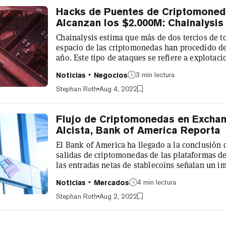
Hacks de Puentes de Criptomone
Alcanzan los $2.000M: Chainalysis
Chainalysis estima que más de dos tercios de t
espacio de las criptomonedas han procedido de
año. Este tipo de ataques se refiere a explotac
los llamados protocolos puente que conectan d
3 min lectura
Noticias
Negocios
informe reciente, la empresa afirma que los ro
2.000 millones de dólares en fondos robados,
Stephan Roth
Aug 4, 2022
significativa" para la credibilidad de...
Flujo de Criptomonedas en Exchan
Alcista, Bank of America Reporta
El Bank of America ha llegado a la conclusión 
salidas de criptomonedas de las plataformas d
las entradas netas de stablecoins señalan un im
edición de julio de su informe Global Cryptocur
4 min lectura
Noticias
Mercados
banco llegó a decir que la "presión de venta q
ahora en "compra". Este cambio de sentimient
Stephan Roth
Aug 2, 2022
subida del 11% en el mercado...