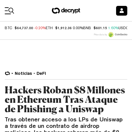
Coin Prices
$64,737.00
$1,912.36
$601.15
BTC
-0.20%
ETH
0.00%
BNB
1.60%
USDC
Price data by
Noticias
DeFi
Hackers Roban $8 Millones
en Ethereum Tras Ataque
de Phishing a Uniswap
Tras obtener acceso a los LPs de Uniswap
a través de un contrato de airdrop