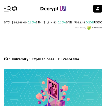
Coin Prices
$64,886.00
$1,914.43
$592.44
$
BTC
0.70%
ETH
0.50%
BNB
0.20%
USDC
Price data by
University
Explicaciones
El Panorama