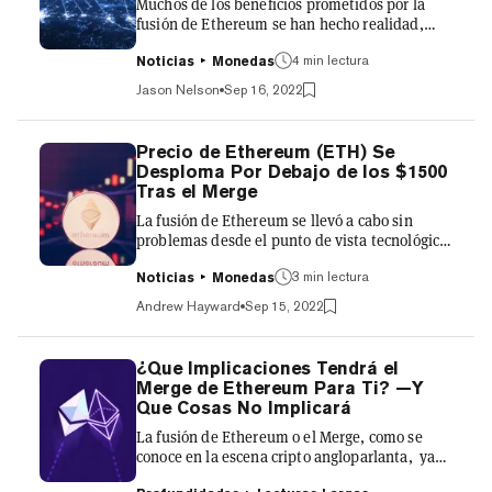
Muchos de los beneficios prometidos por la
segunda mayor criptom...
fusión de Ethereum se han hecho realidad,
incluida una reducción de más del 99% en el
uso de energía y su huella de carbono. Pero los
4 min lectura
Noticias
Monedas
analistas que habían dado la voz de alarma
Jason Nelson
Sep 16, 2022
sobre el aumento de la centralización antes de
la transición siguen preocupados por el hecho
de que relativamente pocas entidades
Precio de Ethereum (ETH) Se
dominen el mecanismo de prueba de
Desploma Por Debajo de los $1500
participación que ahora subyace en la cadena
Tras el Merge
de bloques. "Que 7 principales entidades que
La fusión de Ethereum se llevó a cabo sin
controlan >2/3 de la parti...
problemas desde el punto de vista tecnológico,
pero el entusiasmo en torno a ETH tras el
cambio a un modelo de consenso más
3 min lectura
Noticias
Monedas
respetuoso con el medio ambiente podría estar
Andrew Hayward
Sep 15, 2022
cayendo. Hoy, el precio de ETH se desplomó
por debajo de la marca de 1.500 dólares por
primera vez en más de una semana. Según los
¿Que Implicaciones Tendrá el
datos de CoinGecko, ETH ha bajado casi un 8%
Merge de Ethereum Para Ti? —Y
en las últimas 24 horas hasta un precio actual
Que Cosas No Implicará
de 1.485 dólares. Se trata de una caída más
La fusión de Ethereum o el Merge, como se
pronunciada que la de...
conoce en la escena cripto angloparlanta, ya
está aquí. Se espera que la tan esperada