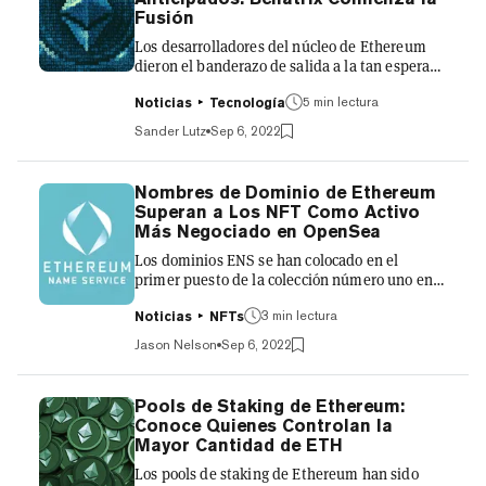
Coinbase, que actualmente ofrecen un 3,5% y
Fusión
un 3,25% de rendimiento anual,
Los desarrolladores del núcleo de Ethereum
respectivamente,...
dieron el banderazo de salida a la tan esperada
fusión de la red en la madrugada del martes,
iniciando una última gran actualización antes
5 min lectura
Noticias
Tecnología
del gran cambio: Bellatrix. Pero algunos de los
Sander Lutz
Sep 6, 2022
primeros problemas técnicos han hecho que
algunos cuestionen la preparación de la red
para la actualización. La fusión, una
Nombres de Dominio de Ethereum
actualización que combina la cadena beacon
Superan a Los NFT Como Activo
de Ethereum con su mainnet, está preparada
Más Negociado en OpenSea
para la transición de la red de un sistema de
Los dominios ENS se han colocado en el
prueba de trab...
primer puesto de la colección número uno en
el mercado NFT OpenSea. Impulsado por un
salto del 170% en las ventas de las últimas 24
3 min lectura
Noticias
NFTs
horas, el servicio de nombres de Ethereum ha
Jason Nelson
Sep 6, 2022
superado a Bored Ape Yacht Club en volumen
de siete días. En la última semana, el volumen
de operaciones del ENS superó los 2.305 ETH o
Pools de Staking de Ethereum:
3,76 millones de dólares, lo que representa un
Conoce Quienes Controlan la
aumento del 43% entre semana. El Bored Ape
Mayor Cantidad de ETH
Yacht Club experimentó una caída paralela del
Los pools de staking de Ethereum han sido
43% hasta lo...