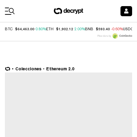
Coin Prices
$64,463.00
$1,902.12
$593.40
BTC
0.80%
ETH
2.00%
BNB
-0.60%
USDC
Price data by
Colecciones
Ethereum 2.0