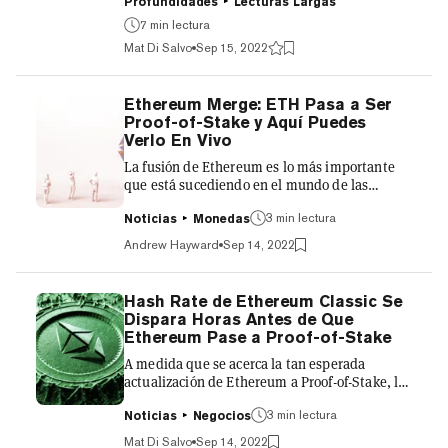
actualización a la segunda mayor
Profundidades
Lecturas Largas
criptomoneda por capitalización de mercado
7 min lectura
tenga lugar esta noche, según las estimaciones
Mat Di Salvo
Sep 15, 2022
actuales. Entonces, ¿qué significa esto para ti,
el usuario común o el inversonista? Tanto si
tienes los ahorros de toda tu vida en el activo
Ethereum Merge: ETH Pasa a Ser
como si sólo tienes 0,01 ETH, el paso de la red
Proof-of-Stake y Aquí Puedes
de una blockchain proof-of-work a una proof-of-
Verlo En Vivo
stake hará...
La fusión de Ethereum es lo más importante
que está sucediendo en el mundo de las
criptomonedas en este momento, y está
actualmente prevista para alrededor de las 10
3 min lectura
Noticias
Monedas
p.m. PT en la Costa Oeste de EEUU y Baja
Andrew Hayward
Sep 14, 2022
California, Mexico; o la 1 a.m. ET del jueves
para los habitantes de la zona de Quintana Roo
en Mexico, así como Ecuador, Colombia, Perú,
Hash Rate de Ethereum Classic Se
parte de Brasil y la Costa Este de EEUU. Si has
Dispara Horas Antes de Que
estado esperando el cambio de Ethereum a un
Ethereum Pase a Proof-of-Stake
modelo ecológico y quieres quedarte despierto
A medida que se acerca la tan esperada
hasta tarde para...
actualización de Ethereum a Proof-of-Stake, los
mineros parecen estar cambiando los switches
de sus equipos para minar Ethereum Classic.
3 min lectura
Noticias
Negocios
Ethereum va a poner fin a la minería en su red
Mat Di Salvo
Sep 14, 2022