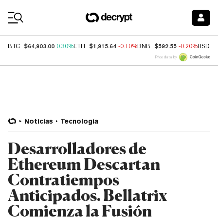
Coin Prices
$64,903.00
$1,915.64
$592.55
BTC
0.30%
ETH
-0.10%
BNB
-0.20%
USDC
Price data by
Noticias
Tecnología
Desarrolladores de
Ethereum Descartan
Contratiempos
Anticipados. Bellatrix
Comienza la Fusión