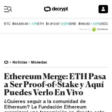
Coin Prices
$64,925.00
$1,913.67
$593.92
$
BTC
1.10%
ETH
0.60%
BNB
1.50%
USDC
Price data by
Noticias
Monedas
Ethereum Merge: ETH Pasa
a Ser Proof-of-Stake y Aquí
Puedes Verlo En Vivo
¿Quieres seguir a la comunidad de
Ethereum? La Fundación Ethereum