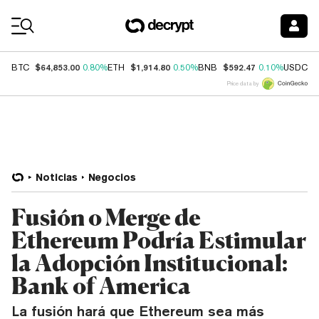
Coin Prices
$64,853.00
$1,914.80
$592.47
$
BTC
0.80%
ETH
0.50%
BNB
0.10%
USDC
Price data by
Noticias
Negocios
Fusión o Merge de
Ethereum Podría Estimular
la Adopción Institucional:
Bank of America
La fusión hará que Ethereum sea más