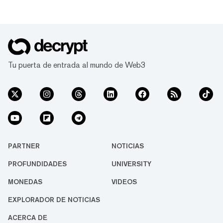
que pensaba que la criptomoneda estaba
actualmente en las garras de un mercado
alcista, y que el precio de Bitcoin ya ha tocado
fondo. Demees...
Tu puerta de entrada al mundo de Web3
PARTNER
NOTICIAS
PROFUNDIDADES
UNIVERSITY
MONEDAS
VIDEOS
EXPLORADOR DE NOTICIAS
ACERCA DE