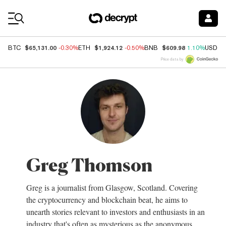
Coin Prices
$65,131.00
$1,924.12
$609.98
BTC
-0.30%
ETH
-0.50%
BNB
1.10%
USDC
Price data by
Greg Thomson
Greg is a journalist from Glasgow, Scotland. Covering
the cryptocurrency and blockchain beat, he aims to
unearth stories relevant to investors and enthusiasts in an
industry that's often as mysterious as the anonymous