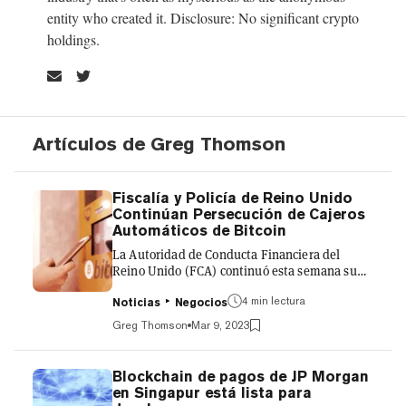
entity who created it. Disclosure: No significant crypto
holdings.
Artículos de Greg Thomson
Fiscalía y Policía de Reino Unido
Continúan Persecución de Cajeros
Automáticos de Bitcoin
La Autoridad de Conducta Financiera del
Reino Unido (FCA) continuó esta semana su
ofensiva contra los cajeros automáticos
4 min lectura
ilegales de Bitcoin, anunciando que había
Noticias
Negocios
inspeccionado varios lugares del este de
Greg Thomson
Mar 9, 2023
Londres sospechosos de albergar máquinas no
registradas. Según un anuncio de la FCA del 8
de marzo, el regulador financiero declaró que
Blockchain de pagos de JP Morgan
había investigado varios sitios en la zona este
en Singapur está lista para
de Londres junto con la Policía Metropolitana,