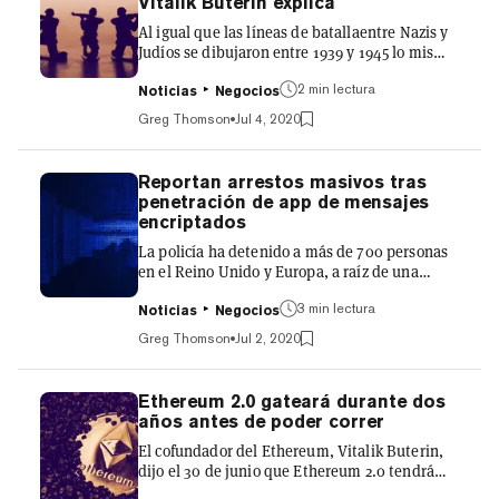
Vitalik Buterin explica
crédito adicional para las grandes empresas.
Al igual que las líneas de batallaentre Nazis y
Pero los analis...
Judíos se dibujaron entre 1939 y 1945 lo mismo
podría hacerse en el paisaje cripto durante los
2 min lectura
once años desde la creación de Bitcoin en
Noticias
Negocios
2008. La analogía se debe al creador del
Greg Thomson
Jul 4, 2020
Ethereum (ETH), Vitalik Buterin, que llamó la
atención sobre la comparación en un post de
Twitter el 3 de julio, en el que intentó explicar
Reportan arrestos masivos tras
las alianzas que se han formado en la industria
penetración de app de mensajes
cripto. Buterin dijo que Ethereum es a
encriptados
menudo considerado el "enemigo mortal" de
La policía ha detenido a más de 700 personas
los...
en el Reino Unido y Europa, a raíz de una
operación en la que se "interceptaron y
3 min lectura
decodificaron" en masa los mensajes de la
Noticias
Negocios
aplicación de mensajería cifrada EncroChat.
Greg Thomson
Jul 2, 2020
Los esfuerzos combinados de las fuerzas del
orden europeas condujeron a la incautación de
más de dos toneladas de drogas, docenas de
Ethereum 2.0 gateará durante dos
armas y 67 millones de dólares en efectivo,
años antes de poder correr
informó la BBC el 2 de julio. La operación
El cofundador del Ethereum, Vitalik Buterin,
comenzó cuando las autoridades francesas
dijo el 30 de junio que Ethereum 2.0 tendrá
penetraron con éxito en la...
que apoyarse en los métodos de escalado