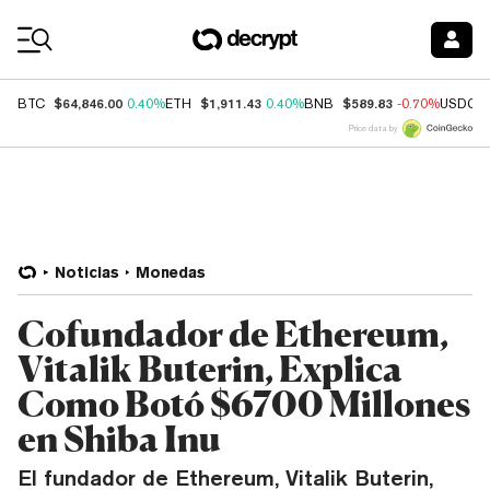
Coin Prices
$64,846.00
$1,911.43
$589.83
BTC
0.40%
ETH
0.40%
BNB
-0.70%
USDC
Price data by
Noticias
Monedas
Cofundador de Ethereum,
Vitalik Buterin, Explica
Como Botó $6700 Millones
en Shiba Inu
El fundador de Ethereum, Vitalik Buterin,