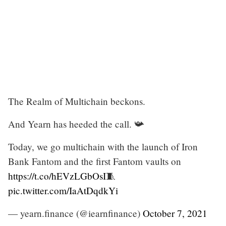
The Realm of Multichain beckons.
And Yearn has heeded the call. 📯
Today, we go multichain with the launch of Iron
Bank Fantom and the first Fantom vaults on
https://t.co/hEVzLGbOsI
🧵
pic.twitter.com/IaAtDqdkYi
— yearn.finance (@iearnfinance)
October 7, 2021