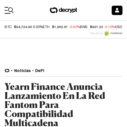
Coin Prices
$64,724.00
$1,902.01
$601.33
BTC
0.00%
ETH
-0.50%
BNB
-0.10%
USDC
Price data by
Noticias
DeFi
Yearn Finance Anuncia
Lanzamiento En La Red
Fantom Para
Compatibilidad
Multicadena