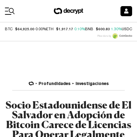
Coin Prices
$64,925.00
$1,917.17
$600.83
$
BTC
0.00%
ETH
0.10%
BNB
1.30%
USDC
Price data by
Profundidades
Investigaciones
Socio Estadounidense de El
Salvador en Adopción de
Bitcoin Carece de Licencias
Para Operar Legalmente