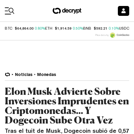
Coin Prices
$64,864.00
$1,914.59
$592.21
$
BTC
0.80%
ETH
0.50%
BNB
0.10%
USDC
Price data by
Noticias
Monedas
Elon Musk Advierte Sobre
Inversiones Imprudentes en
Criptomonedas... Y
Dogecoin Sube Otra Vez
Tras el tuit de Musk, Dogecoin subió de 0,57