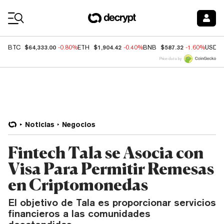
Coin Prices
$64,333.00
$1,904.42
$587.32
BTC
-0.80%
ETH
-0.40%
BNB
-1.60%
USDC
Price data by
Noticias
Negocios
Fintech Tala se Asocia con
Visa Para Permitir Remesas
en Criptomonedas
El objetivo de Tala es proporcionar servicios
financieros a las comunidades