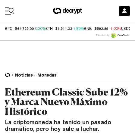
Coin Prices
$64,725.00
$1,911.33
$592.89
BTC
0.20%
ETH
1.80%
BNB
-1.00%
USDC
Price data by
Noticias
Monedas
Ethereum Classic Sube 12%
y Marca Nuevo Máximo
Histórico
La criptomoneda ha tenido un pasado
dramático, pero hoy sale a luchar.