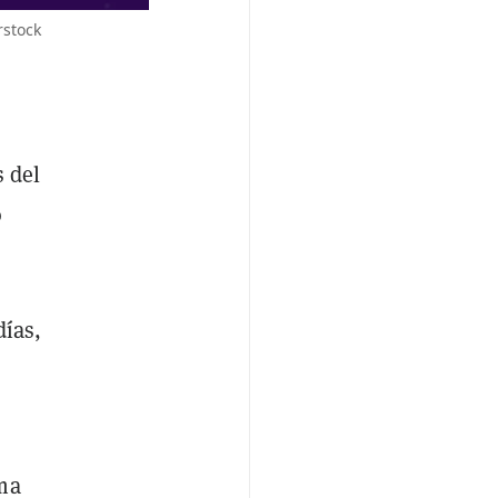
rstock
s del
o
días,
ima