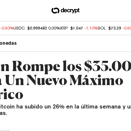
-0.60%
USDC
$0.999482
0.00%
XRP
$1.047
-1.10%
SOL
$73.29
-0.
onedas
in Rompe los $35.00
 Un Nuevo Máximo
rico
Bitcoin ha subido un 26% en la última semana y 
as.