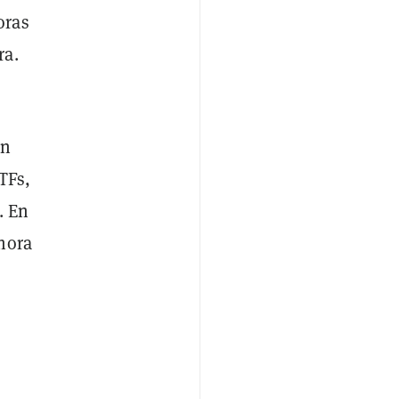
oras
ra.
un
TFs,
. En
hora