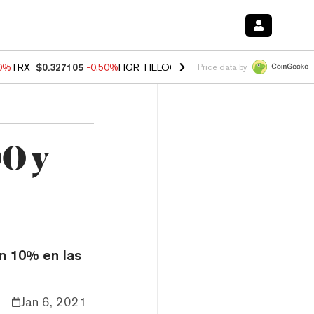
60%
TRX
$0.327105
-0.50%
FIGR_HELOC
$1.02
1.70%
HYPE
$55.18
-
Price data by
0 y
un 10% en las
Jan 6, 2021