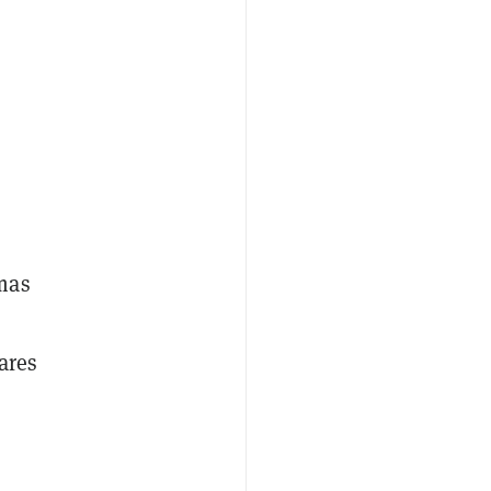
mas
ares