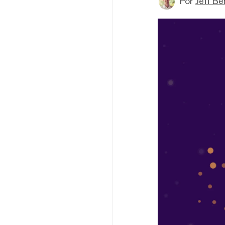
Por
Jeff B