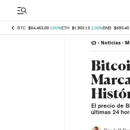
Coin Prices
BTC
$64,463.00
0.80%
ETH
$1,902.12
2.00%
BNB
$593.40
Noticias
M
Bitco
Marca
Histó
El precio de 
últimas 24 hor