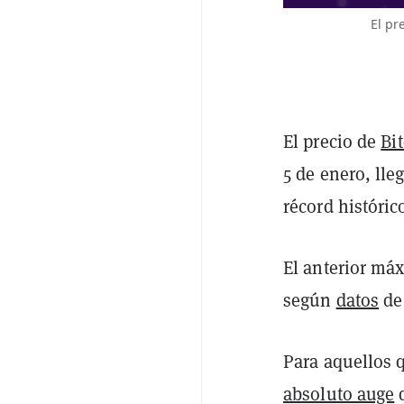
El pr
El precio de
Bi
5 de enero, lle
récord históric
El anterior máx
según
datos
de
Para aquellos 
absoluto auge
d