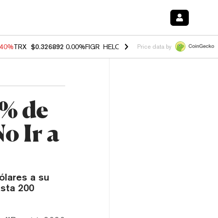
.40%
TRX
$0.326892
0.00%
FIGR_HELOC
$1.035
1.50%
HYPE
$55.65
Price data by
0% de
o Ir a
ólares a su
asta 200