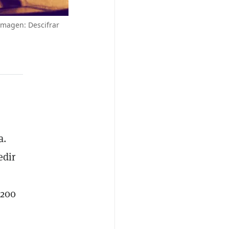
 Imagen: Descifrar
e
a.
edir
 200