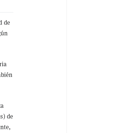
d de
gún
ria
mbién
za
s) de
nte,