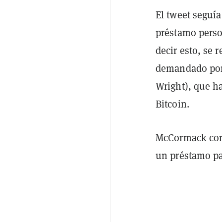
El tweet seguía
préstamo perso
decir esto, se 
demandado por 
Wright), que h
Bitcoin.
McCormack con
un préstamo p