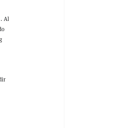
. Al
do
g
ir