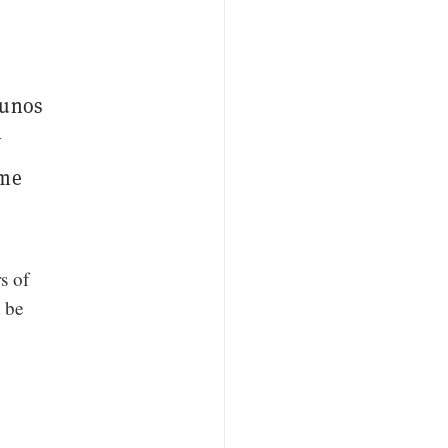
 unos
y
rme
s of
t be