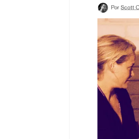
Por
Scott C