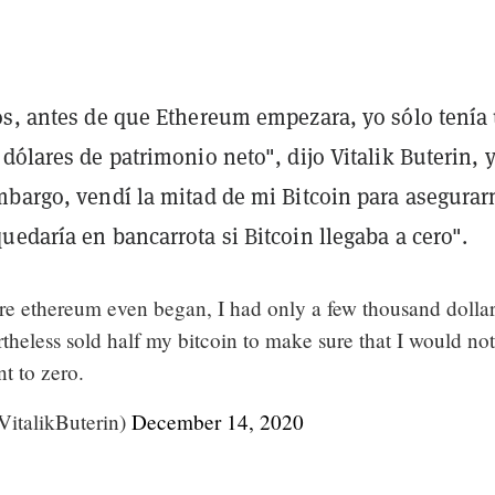
os, antes de que Ethereum empezara, yo sólo tenía
dólares de patrimonio neto", dijo Vitalik Buterin, 
mbargo, vendí la mitad de mi Bitcoin para asegura
edaría en bancarrota si Bitcoin llegaba a cero".
ore ethereum even began, I had only a few thousand dollar
rtheless sold half my bitcoin to make sure that I would no
t to zero.
VitalikButerin)
December 14, 2020