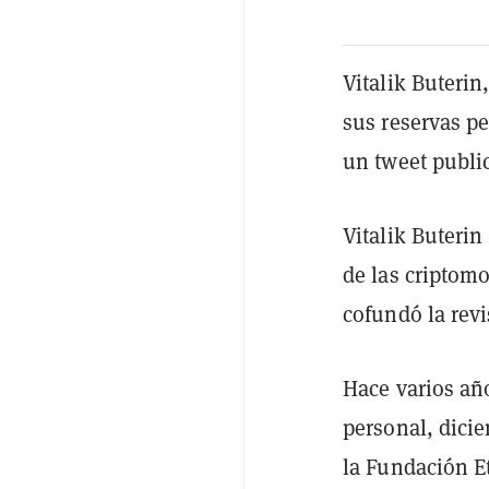
Vitalik Buteri
sus reservas pe
un tweet publi
Vitalik Buteri
de las criptom
cofundó la rev
Hace varios año
personal, dici
la Fundación E