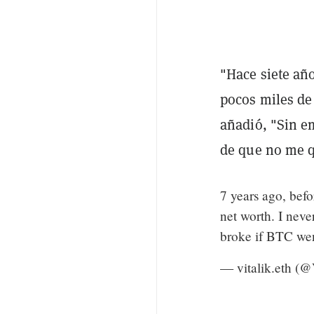
"Hace siete añ
pocos miles de 
añadió, "Sin e
de que no me qu
7 years ago, bef
net worth. I neve
broke if BTC wen
— vitalik.eth (@