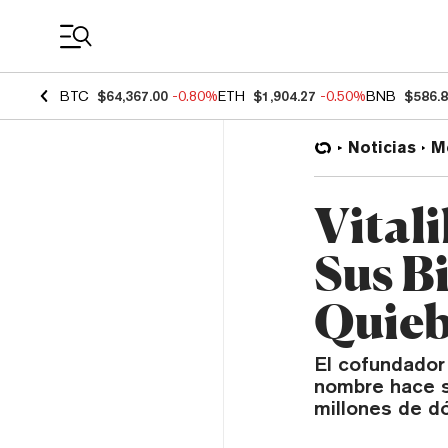
Coin Prices
BTC
$64,367.00
-0.80%
ETH
$1,904.27
-0.50%
BNB
$586.
Noticias
M
Vital
Sus Bi
Quie
El cofundador
nombre hace s
millones de dó