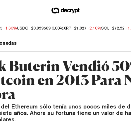
85
-1.60%
USDC
$0.999569
0.00%
XRP
$1.027
-2.10%
SOL
$72.92
-1
onedas
ik Buterin Vendió 5
tcoin en 2013 Para N
bra
 del Ethereum sólo tenía unos pocos miles de d
iete años. Ahora su fortuna tiene un valor de h
lares.