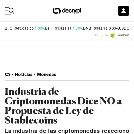
Coin Prices
$65,096.00
$1,921.17
$592.18
$
BTC
1.00%
ETH
1.30%
BNB
0.00%
USDC
Price data by
Noticias
Monedas
Industria de
Criptomonedas Dice NO a
Propuesta de Ley de
Stablecoins
La industria de las criptomonedas reaccionó