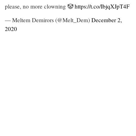
please, no more clowning 🤡
https://t.co/IbjqXJpT4F
— Meltem Demirors (@Melt_Dem)
December 2,
2020