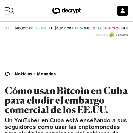
Coin Prices
$65,015.00
$1,917.20
$592.54
BTC
0.80%
ETH
0.60%
BNB
-0.20%
USDC
Price data by
Noticias
Monedas
Cómo usan Bitcoin en Cuba
para eludir el embargo
comercial de los EE.UU.
Un YouTuber en Cuba está enseñando a sus
seguidores cómo usar las criptomonedas