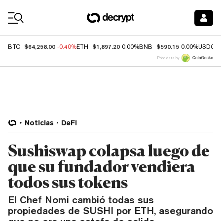
Coin Prices
$64,258.00
$1,897.20
$590.15
BTC
-0.40%
ETH
0.00%
BNB
0.00%
USDC
Price data by
Noticias
DeFi
Sushiswap colapsa luego de
que su fundador vendiera
todos sus tokens
El Chef Nomi cambió todas sus
propiedades de SUSHI por ETH, asegurando