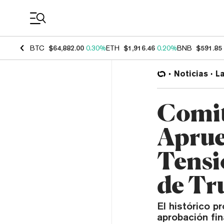
Coin Prices
BTC
$64,882.00
0.30%
ETH
$1,916.46
0.20%
BNB
$591.85
Noticias
L
Comit
Aprue
Tensi
de T
El histórico p
aprobación fi