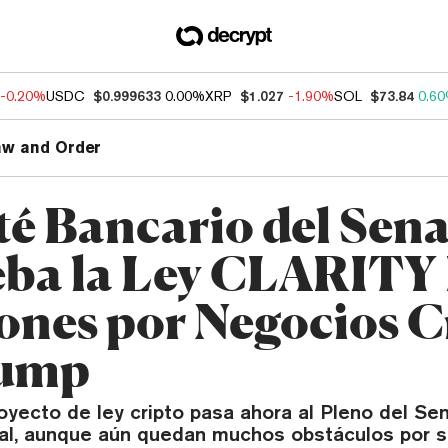
-0.20%
USDC
$0.999633
0.00%
XRP
$1.027
-1.90%
SOL
$73.84
0.6
aw and Order
é Bancario del Sen
ba la Ley CLARITY 
ones por Negocios C
rump
royecto de ley cripto pasa ahora al Pleno del Se
nal, aunque aún quedan muchos obstáculos por s