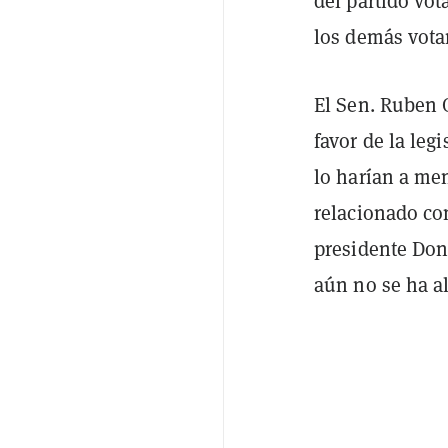
del partido vot
los demás vota
El Sen. Ruben 
favor de la le
lo harían a me
relacionado con
presidente Don
aún no se ha a