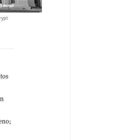
rypt
tos
en
leno;