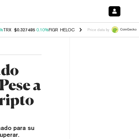
0%
TRX
$0.327485
0.10%
FIGR_HELOC
$1.038
1.80%
HYPE
$55.74
-0
Price data by
ado
Pese a
ripto
nado para su
uperar.