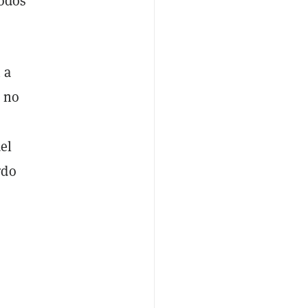
todos
 a
e no
el
rdo