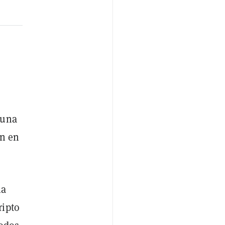
 una
ón en
la
ripto