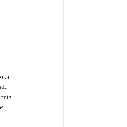
ooks
nado
dente
as