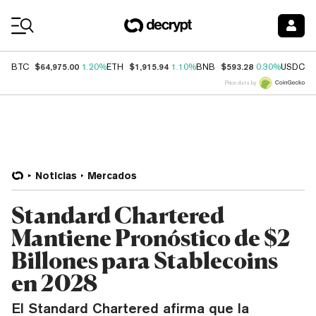
Coin Prices
$64,975.00
$1,915.94
$593.28
$
BTC
1.20%
ETH
1.10%
BNB
0.30%
USDC
Price data by
Noticias
Mercados
Standard Chartered
Mantiene Pronóstico de $2
Billones para Stablecoins
en 2028
El Standard Chartered afirma que la