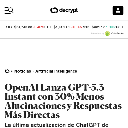
Coin Prices
$64,743.00
$1,913.13
$601.17
BTC
-0.40%
ETH
-0.30%
BNB
1.30%
USDC
Price data by
Noticias
Artificial Intelligence
OpenAI Lanza GPT-5.3
Instant con 30% Menos
Alucinaciones y Respuestas
Más Directas
La última actualización de ChatGPT de