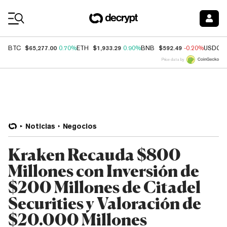
Coin Prices
$65,277.00
$1,933.29
$592.49
BTC
0.70%
ETH
0.90%
BNB
-0.20%
USDC
Price data by
Noticias
Negocios
Kraken Recauda $800
Millones con Inversión de
$200 Millones de Citadel
Securities y Valoración de
$20.000 Millones