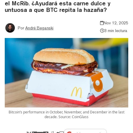
el McRib. ¿Ayudará esta carne dulce y
untuosa a que BTC repita la hazaña?
Nov 12, 2025
Por
André Beganski
3 min lectura
Bitcoin’s performance in October, November, and December in the last
decade. Source: CoinGlass