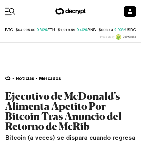
Coin Prices
$64,995.00
$1,919.59
$603.13
$
BTC
0.30%
ETH
0.40%
BNB
2.00%
USDC
Price data by
Noticias
Mercados
Ejecutivo de McDonald's
Alimenta Apetito Por
Bitcoin Tras Anuncio del
Retorno de McRib
Bitcoin (a veces) se dispara cuando regresa