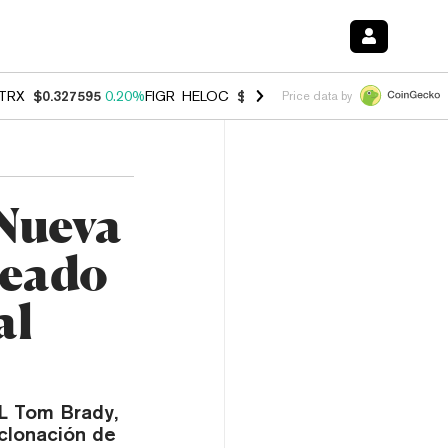
TRX
$0.327595
0.20%
FIGR_HELOC
$1.007
-2.70%
HYPE
$54.65
-1.
Price data by
 Nueva
reado
al
FL Tom Brady,
 clonación de