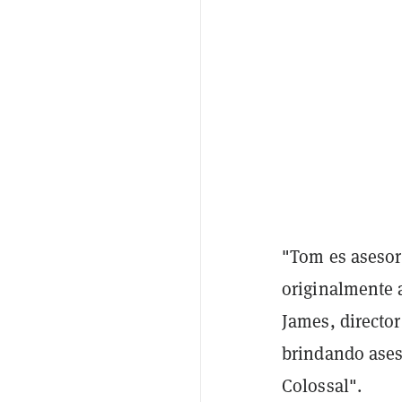
"Tom es asesor
originalmente a
James, directo
brindando aseso
Colossal".