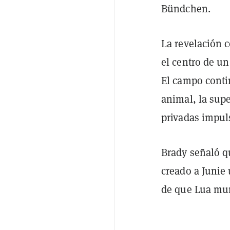
Bündchen.
La revelación 
el centro de u
El campo conti
animal, la supe
privadas impuls
Brady señaló q
creado a Junie
de que Lua muri