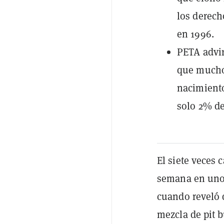
los derech
en 1996.
PETA advir
que mucho
nacimiento
solo 2% de
El siete veces
semana en uno 
cuando reveló q
mezcla de pit 