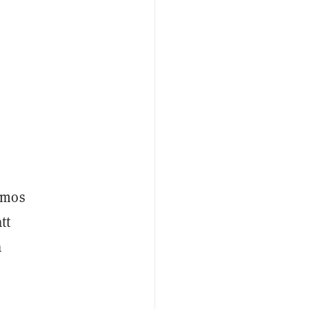
amos
tt
a