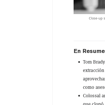
Close-up s
En Resume
Tom Brady 
extracción
aprovechan
como aseso
Colossal a
que clonó 