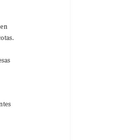
 en
otas.
esas
ntes