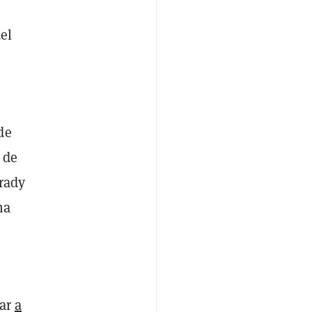
el
de
 de
Brady
na
nar
a