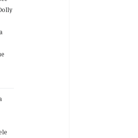
Dolly
a
ue
a
ele