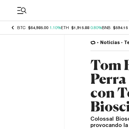
Coin Prices
BTC
$64,985.00
1.10%
ETH
$1,915.88
0.80%
BNB
$594.15
Noticias
T
Tom B
Perra
con T
Biosc
Colossal Bios
provocando la 