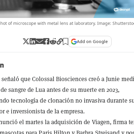
hot of microscope with metal lens at laboratory. Image: Shutterst
Add on Google
n
señaló que Colossal Biosciences creó a Junie med
 de sangre de Lua antes de su muerte en 2023,
do tecnología de clonación no invasiva durante su
r e inversionista de la empresa.
nunció el martes la adquisición de Viagen, firma t
mascotas para Paris Hilton y Barbra Streisand y po