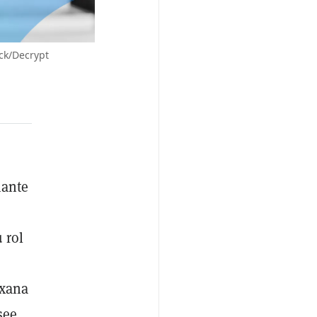
ock/Decrypt
iante
 rol
exana
see