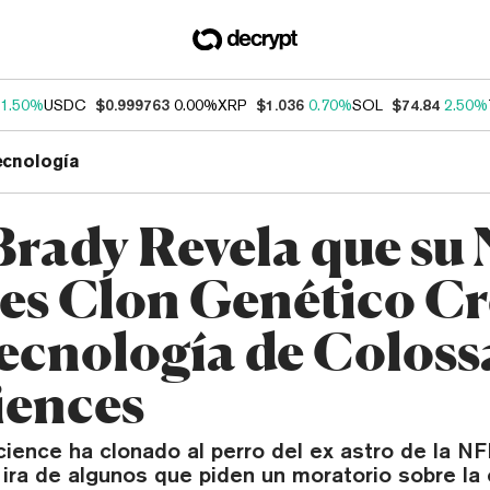
1.50%
USDC
$0.999763
0.00%
XRP
$1.036
0.70%
SOL
$74.84
2.50%
ecnología
rady Revela que su
 es Clon Genético C
ecnología de Coloss
iences
cience ha clonado al perro del ex astro de la N
ira de algunos que piden un moratorio sobre la