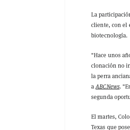
La participació
cliente, con el
biotecnología.
"Hace unos año
clonación no in
la perra ancian
a
ABCNews
. "E
segunda oportu
El martes, Col
Texas que poseí