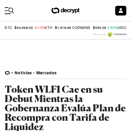
Coin Prices
$64,968.00
$1,918.89
$596.06
BTC
-0.10%
ETH
0.00%
BNB
0.80%
USDC
Price data by
Noticias
Mercados
Token WLFI Cae en su
Debut Mientras la
Gobernanza Evalúa Plan de
Recompra con Tarifa de
Liquidez