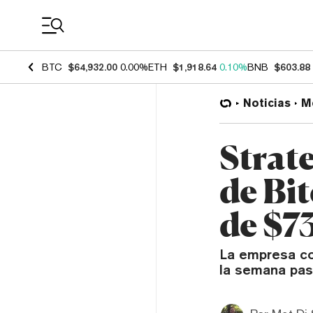
Coin Prices
BTC
$64,932.00
0.00%
ETH
$1,918.64
0.10%
BNB
$603.88
Noticias
M
Strat
de Bi
de $7
La empresa co
la semana pas