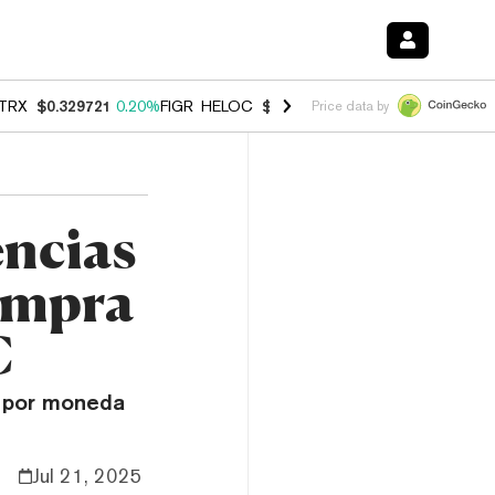
TRX
$0.329721
0.20%
FIGR_HELOC
$1.001
-2.70%
HYPE
$54.15
-0.
Price data by
encias
Compra
C
0 por moneda
Jul 21, 2025