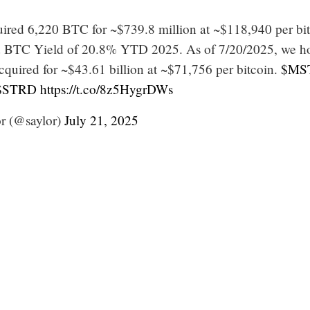
uired 6,220 BTC for ~$739.8 million at ~$118,940 per bi
d BTC Yield of 20.8% YTD 2025. As of 7/20/2025, we h
quired for ~$43.61 billion at ~$71,756 per bitcoin.
$MS
$STRD
https://t.co/8z5HygrDWs
r (@saylor)
July 21, 2025