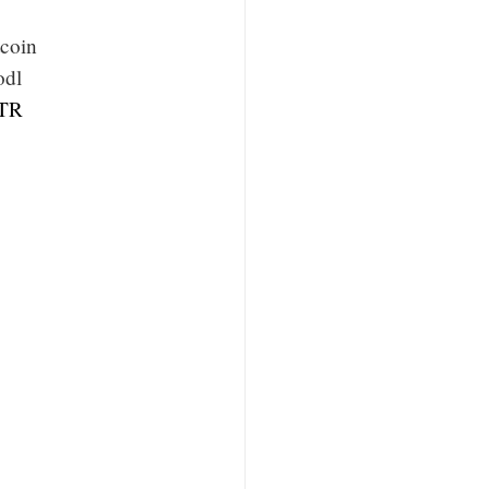
tcoin
odl
TR