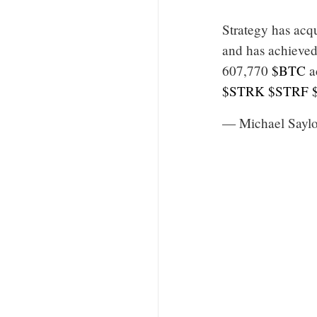
Strategy has acq
and has achieve
607,770
$BTC
ac
$STRK
$STRF
— Michael Saylo