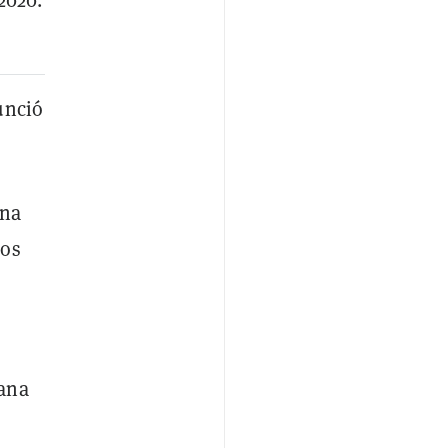
unció
na
dos
a
mana