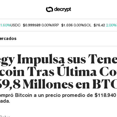
1.60%
USDC
$0.999589
0.00%
XRP
$1.036
0.00%
SOL
$76.42
2.00%
ercados
egy Impulsa sus Ten
tcoin Tras Última 
39,8 Millones en BT
mpró Bitcoin a un precio promedio de $118.94
ada.