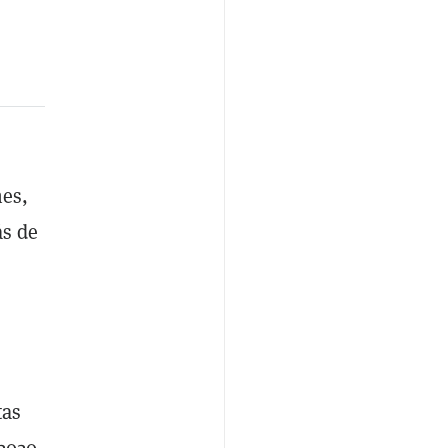
nes,
ás de
tas
2020.