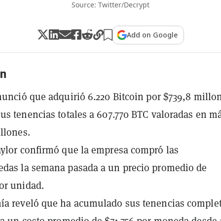
Source: Twitter/Decrypt
Add on Google
n
nunció que adquirió 6.220 Bitcoin por $739,8 millo
us tenencias totales a 607.770 BTC valoradas en m
llones.
ylor confirmó que la empresa compró las
edas la semana pasada a un precio promedio de
or unidad.
ía reveló que ha acumulado sus tenencias comple
 a un costo promedio de $71.756 por moneda desde 