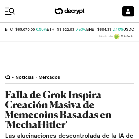
Coin Prices
$65,070.00
$1,922.03
$604.31
$
BTC
0.50%
ETH
0.80%
BNB
2.10%
USDC
Price data by
Noticias
Mercados
Falla de Grok Inspira
Creación Masiva de
Memecoins Basadas en
'MechaHitler'
Las alucinaciones descontrolada de la IA de