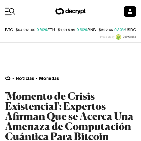
Coin Prices
$64,941.00
$1,915.99
$592.46
$
BTC
0.80%
ETH
0.60%
BNB
0.30%
USDC
Price data by
Noticias
Monedas
'Momento de Crisis
Existencial': Expertos
Afirman Que se Acerca Una
Amenaza de Computación
Cuántica Para Bitcoin