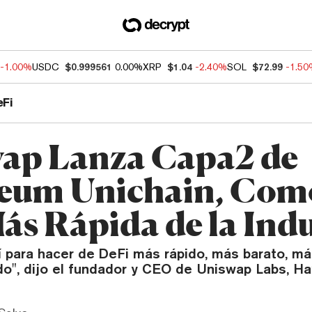
-1.00%
USDC
$0.999561
0.00%
XRP
$1.04
-2.40%
SOL
$72.99
-1.5
eFi
ap Lanza Capa2 de
eum Unichain, Como
ás Rápida de la Indu
 para hacer de DeFi más rápido, más barato, m
do", dijo el fundador y CEO de Uniswap Labs, H