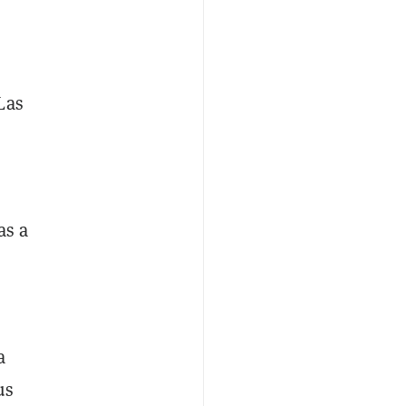
Las
as a
a
us