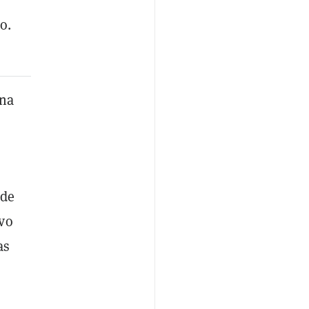
o.
una
 de
ivo
as