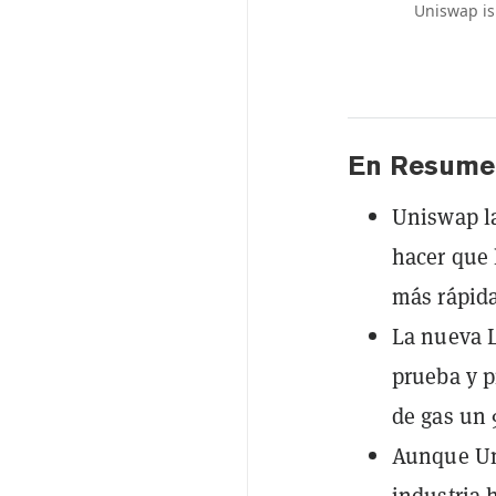
Uniswap is
En Resume
Uniswap la
hacer que 
más rápida
La nueva L
prueba y 
de gas un
Aunque Uni
industria 