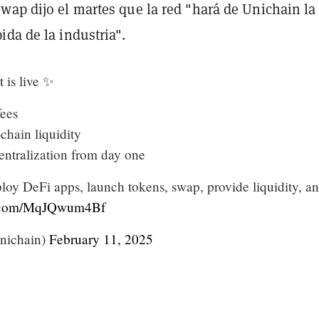
wap dijo el martes que la red "hará de Unichain la
da de la industria".
 is live ✨
fees
-chain liquidity
entralization from day one
oy DeFi apps, launch tokens, swap, provide liquidity, a
er.com/MqJQwum4Bf
nichain)
February 11, 2025