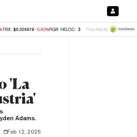
0%
TRX
$0.326678
-0.40%
FIGR_HELOC
$1.018
-0.70%
HYPE
$56.04
-
Price data by
 'La
stria'
ás
ayden Adams.
Feb 12, 2025