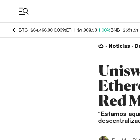
Coin Prices
BTC
$64,466.00
0.00%
ETH
$1,908.53
1.00%
BNB
$591.51
Noticias
D
Unisw
Ether
Red M
“Estamos aquí
descentraliza