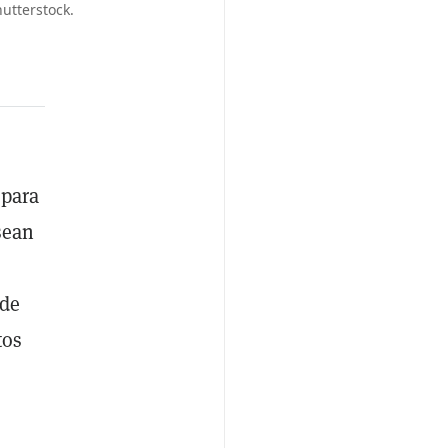
utterstock.
 para
sean
 de
tos
a