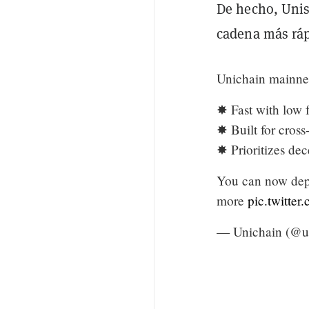
De hecho, Unis
cadena más rápi
Unichain mainnet
✸ Fast with low 
✸ Built for cross
✸ Prioritizes dec
You can now depl
more
pic.twitt
— Unichain (@u