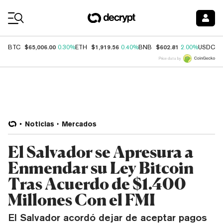
Coin Prices
$65,006.00
$1,919.56
$602.81
$
BTC
0.30%
ETH
0.40%
BNB
2.00%
USDC
Price data by
Noticias
Mercados
El Salvador se Apresura a
Enmendar su Ley Bitcoin
Tras Acuerdo de $1.400
Millones Con el FMI
El Salvador acordó dejar de aceptar pagos