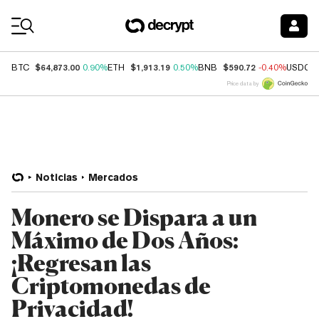
Coin Prices
$64,873.00
$1,913.19
$590.72
BTC
0.90%
ETH
0.50%
BNB
-0.40%
USDC
Price data by
Noticias
Mercados
Monero se Dispara a un
Máximo de Dos Años:
¡Regresan las
Criptomonedas de
Privacidad!