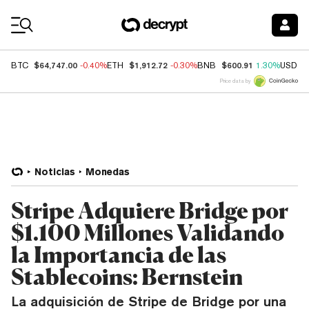
Coin Prices
$64,747.00
$1,912.72
$600.91
BTC
-0.40%
ETH
-0.30%
BNB
1.30%
USDC
Price data by
Noticias
Monedas
Stripe Adquiere Bridge por
$1.100 Millones Validando
la Importancia de las
Stablecoins: Bernstein
La adquisición de Stripe de Bridge por una