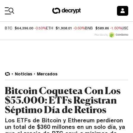
Coin Prices
$64,396.00
$1,908.01
$589.86
BTC
-0.50%
ETH
-0.60%
BNB
-1.60%
USDC
Price data by
Noticias
Mercados
Bitcoin Coquetea Con Los
$55.000: ETFs Registran
Séptimo Día de Retiros
Los ETFs de Bitcoin y Ethereum perdieron
un total de $360 millones en un solo día, ya