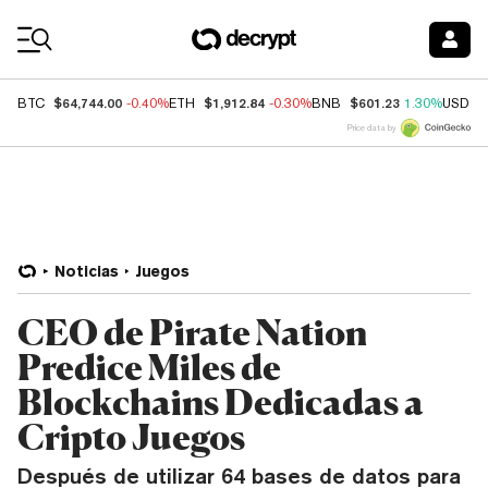
Coin Prices
$64,744.00
$1,912.84
$601.23
BTC
-0.40%
ETH
-0.30%
BNB
1.30%
USDC
Price data by
Noticias
Juegos
CEO de Pirate Nation
Predice Miles de
Blockchains Dedicadas a
Cripto Juegos
Después de utilizar 64 bases de datos para