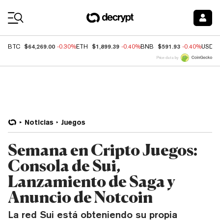
Coin Prices
$64,269.00
$1,899.39
$591.93
BTC
-0.30%
ETH
-0.40%
BNB
-0.40%
USDC
Price data by
Noticias
Juegos
Semana en Cripto Juegos:
Consola de Sui,
Lanzamiento de Saga y
Anuncio de Notcoin
La red Sui está obteniendo su propia