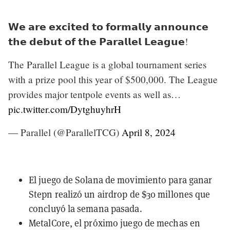
𝗪𝗲 𝗮𝗿𝗲 𝗲𝘅𝗰𝗶𝘁𝗲𝗱 𝘁𝗼 𝗳𝗼𝗿𝗺𝗮𝗹𝗹𝘆 𝗮𝗻𝗻𝗼𝘂𝗻𝗰𝗲
𝘁𝗵𝗲 𝗱𝗲𝗯𝘂𝘁 𝗼𝗳 𝘁𝗵𝗲 𝗣𝗮𝗿𝗮𝗹𝗹𝗲𝗹 𝗟𝗲𝗮𝗴𝘂𝗲!
The Parallel League is a global tournament series
with a prize pool this year of $500,000. The League
provides major tentpole events as well as…
pic.twitter.com/DytghuyhrH
— Parallel (@ParallelTCG)
April 8, 2024
El juego de Solana de movimiento para ganar
Stepn realizó un
airdrop de $30 millones
que
concluyó la semana pasada.
MetalCore, el próximo juego de mechas en