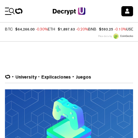
Coin Prices
$64,266.00
$1,897.63
$593.25
BTC
-0.30%
ETH
-0.20%
BNB
-0.10%
USDC
Price data by
University
Explicaciones
Juegos